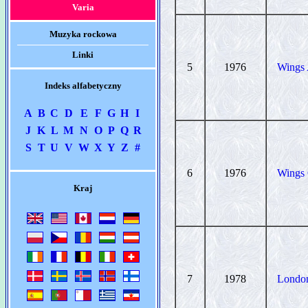
Varia
Muzyka rockowa
Linki
5
1976
Wings 
Indeks alfabetyczny
A
B
C
D
E
F
G
H
I
J
K
L
M
N
O
P
Q
R
S
T
U
V
W
X
Y
Z
#
6
1976
Wings 
Kraj
7
1978
Londo