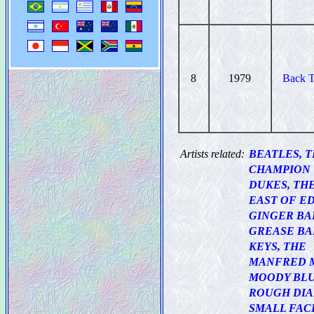
8
1979
Back 
Artists related:
BEATLES, 
CHAMPION
DUKES, TH
EAST OF E
GINGER BA
GREASE BA
KEYS, THE
MANFRED M
MOODY BLU
ROUGH DI
SMALL FAC