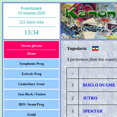
Poniedziałek
10 sierpnia 2026
222 dzień roku
13:34
Strona główna
Yugoslavia
Home
4 performers from this country
Symphonic Prog
-
Eclectic Prog
Canterbury Scene
1
BIJELO DUGME
Jazz Rock / Fusion
2
JUTRO
RIO / Avant Prog
3
SPEKTAR
Zeuhl