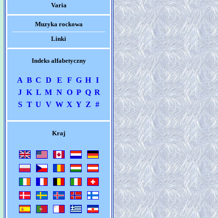
Varia
Muzyka rockowa
Linki
Indeks alfabetyczny
A
B
C
D
E
F
G
H
I
J
K
L
M
N
O
P
Q
R
S
T
U
V
W
X
Y
Z
#
Kraj