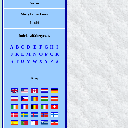
Varia
Muzyka rockowa
Linki
Indeks alfabetyczny
A
B
C
D
E
F
G
H
I
J
K
L
M
N
O
P
Q
R
S
T
U
V
W
X
Y
Z
#
Kraj