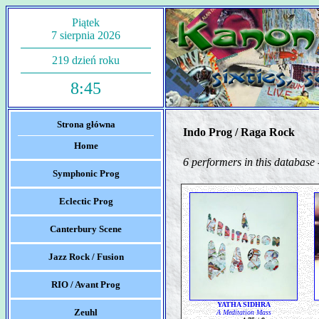
Piątek
7 sierpnia 2026
219 dzień roku
8:45
Strona główna
Indo Prog / Raga Rock
Home
6 performers in this database 
Symphonic Prog
Eclectic Prog
Canterbury Scene
Jazz Rock / Fusion
RIO / Avant Prog
YATHA SIDHRA
Zeuhl
A Meditation Mass