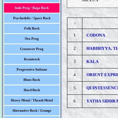
ocena:
4.75
/
8
Indo Prog / Raga Rock
Psychodelic / Space Rock
-
Folk Rock
1
CODONA
Neo Prog
2
HABIBIYYA, T
Crossover Prog
Krautrock
3
KALA
Progressivo Italiano
4
ORIENT EXPRE
Blues Rock
5
QUINTESSENC
Hard Rock
Heavy Metal / Thrash Metal
6
YATHA SIDHR
Alternative Rock / Grunge