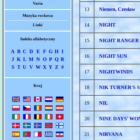
Varia
13
Niemen, Czesław
Muzyka rockowa
14
NIGHT
Linki
Indeks alfabetyczny
15
NIGHT RANGER
A
B
C
D
E
F
G
H
I
16
NIGHT SUN
J
K
L
M
N
O
P
Q
R
S
T
U
V
W
X
Y
Z
#
17
NIGHTWINDS
Kraj
18
NIK TURNER'S 
19
NIL
20
NINE DAYS' W
21
NIRVANA