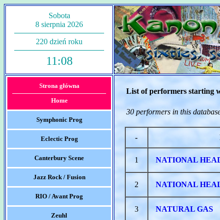
Sobota
8 sierpnia 2026
220 dzień roku
11:08
Strona główna
List of performers starting 
Home
30 performers in this databas
Symphonic Prog
-
Eclectic Prog
Canterbury Scene
1
NATIONAL HEA
Jazz Rock / Fusion
2
NATIONAL HEA
RIO / Avant Prog
3
NATURAL GAS
Zeuhl