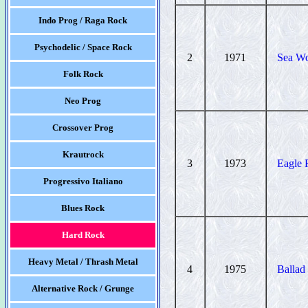
Indo Prog / Raga Rock
Psychodelic / Space Rock
2
1971
Sea Wo
Folk Rock
Neo Prog
Crossover Prog
Krautrock
3
1973
Eagle 
Progressivo Italiano
Blues Rock
Hard Rock
Heavy Metal / Thrash Metal
4
1975
Ballad
Alternative Rock / Grunge