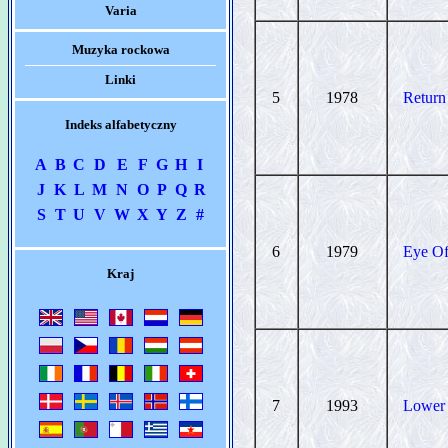
Varia
Muzyka rockowa
Linki
5
1978
Return
Indeks alfabetyczny
A
B
C
D
E
F
G
H
I
J
K
L
M
N
O
P
Q
R
S
T
U
V
W
X
Y
Z
#
6
1979
Eye Of
Kraj
7
1993
Lower 