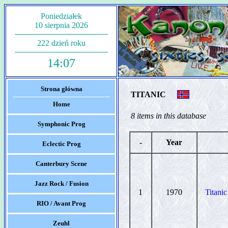
Poniedziałek
10 sierpnia 2026
222 dzień roku
14:07
Strona główna
TITANIC
Home
8 items in this database
Symphonic Prog
-
Year
Eclectic Prog
Canterbury Scene
Jazz Rock / Fusion
1
1970
Titanic
RIO / Avant Prog
Zeuhl