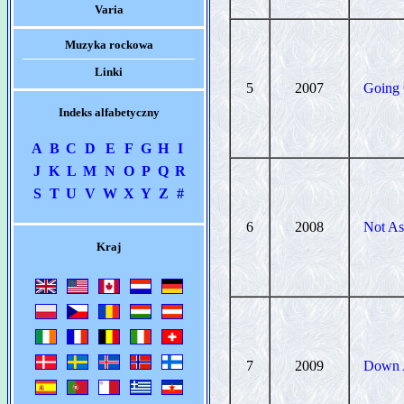
Varia
Muzyka rockowa
Linki
5
2007
Going
Indeks alfabetyczny
A
B
C
D
E
F
G
H
I
J
K
L
M
N
O
P
Q
R
S
T
U
V
W
X
Y
Z
#
6
2008
Not A
Kraj
7
2009
Down A