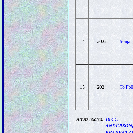
14
2022
Songs 
15
2024
To Fol
Artists related:
10 CC
ANDERSON,
BIG BIG TR