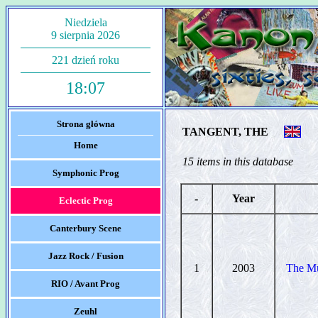
Niedziela
9 sierpnia 2026
221 dzień roku
18:07
Strona główna
TANGENT, THE
Home
15 items in this database
Symphonic Prog
-
Year
Eclectic Prog
Canterbury Scene
Jazz Rock / Fusion
1
2003
The Mu
RIO / Avant Prog
Zeuhl