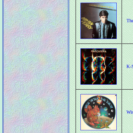
The
K-
Wis