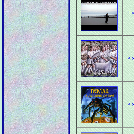
The
A S
A S