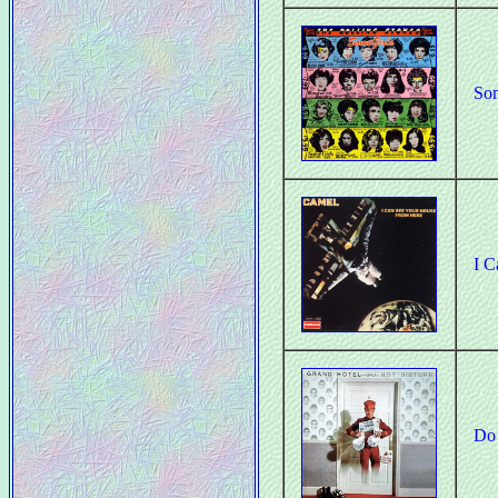
Som
I C
Do 