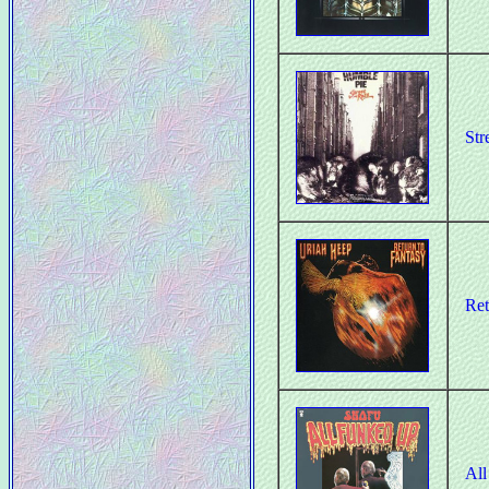
Str
Ret
Al