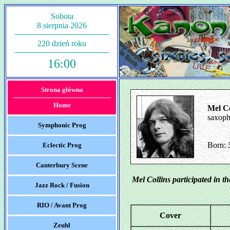
Sobota
8 sierpnia 2026
220 dzień roku
16:00
Strona główna
Home
Mel Co
saxoph
Symphonic Prog
Born:
Eclectic Prog
Canterbury Scene
Mel Collins participated in t
Jazz Rock / Fusion
RIO / Avant Prog
Cover
Zeuhl