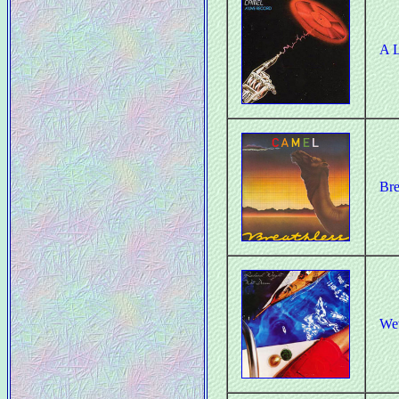
A L
Bre
We