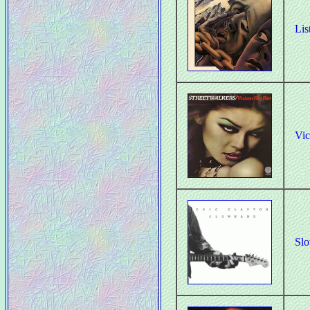
Li
Vic
Sl