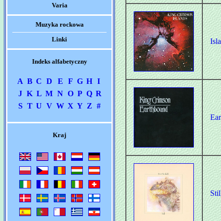
Varia
Muzyka rockowa
Linki
Isl
Indeks alfabetyczny
A
B
C
D
E
F
G
H
I
J
K
L
M
N
O
P
Q
R
S
T
U
V
W
X
Y
Z
#
Ea
Kraj
Stil