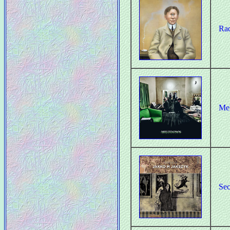
Rad
Mel
Sec