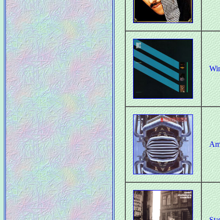
Win
Am
Sta