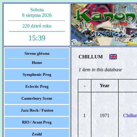
Sobota
8 sierpnia 2026
220 dzień roku
15:39
Strona główna
CHILLUM
Home
1 item in this database
Symphonic Prog
-
Year
Eclectic Prog
Canterbury Scene
Jazz Rock / Fusion
1
1971
Chillu
RIO / Avant Prog
Zeuhl