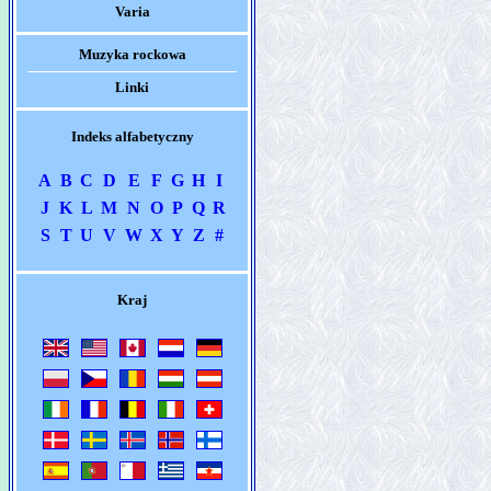
Varia
Muzyka rockowa
Linki
Indeks alfabetyczny
A
B
C
D
E
F
G
H
I
J
K
L
M
N
O
P
Q
R
S
T
U
V
W
X
Y
Z
#
Kraj